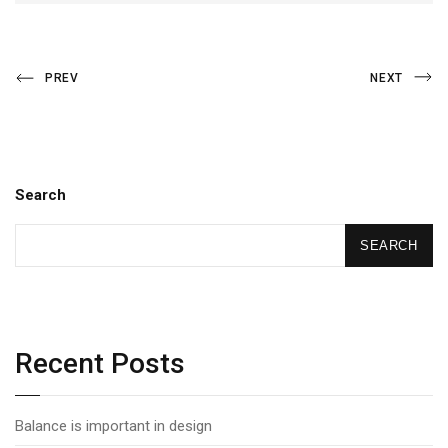
Post
Previous
Next
PREV
NEXT
Post
Post
navigation
Search
SEARCH
Recent Posts
Balance is important in design