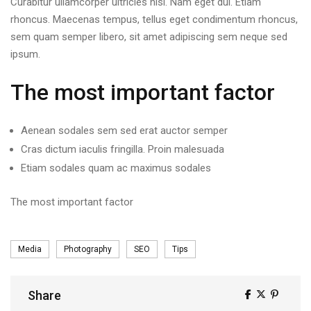
Curabitur ullamcorper ultricies nisi. Nam eget dui. Etiam
rhoncus. Maecenas tempus, tellus eget condimentum rhoncus,
sem quam semper libero, sit amet adipiscing sem neque sed
ipsum.
The most important factor
Aenean sodales sem sed erat auctor semper
Cras dictum iaculis fringilla. Proin malesuada
Etiam sodales quam ac maximus sodales
The most important factor
Tags
Media
Photography
SEO
Tips
Share
Share